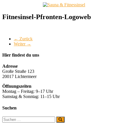
Zum
Inhalt
springen
Sauna
Fitnesinsel-Pfronten-Logoweb
&
Fitnessinsel
← Zurück
Gesund
Weiter →
und
fit
im
Hier findest du uns
Allgäu
Adresse
Große Straße 123
20017 Lichtermeer
Öffnungszeiten
Montag – Freitag: 9–17 Uhr
Samstag & Sonntag: 11–15 Uhr
Suchen