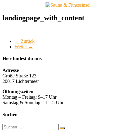
Zum
Inhalt
springen
Sauna
landingpage_with_content
&
Fitnessinsel
← Zurück
Gesund
Weiter →
und
fit
im
Hier findest du uns
Allgäu
Adresse
Große Straße 123
20017 Lichtermeer
Öffnungszeiten
Montag – Freitag: 9–17 Uhr
Samstag & Sonntag: 11–15 Uhr
Suchen