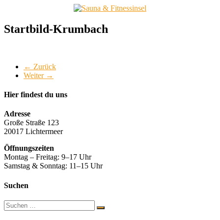
Zum
Inhalt
springen
Sauna
Startbild-Krumbach
&
Fitnessinsel
← Zurück
Gesund
Weiter →
und
fit
im
Hier findest du uns
Allgäu
Adresse
Große Straße 123
20017 Lichtermeer
Öffnungszeiten
Montag – Freitag: 9–17 Uhr
Samstag & Sonntag: 11–15 Uhr
Suchen