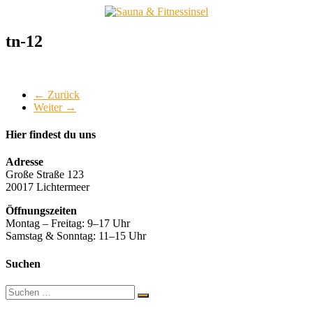
Zum
Inhalt
springen
Sauna
tn-12
&
Fitnessinsel
← Zurück
Gesund
Weiter →
und
fit
im
Hier findest du uns
Allgäu
Adresse
Große Straße 123
20017 Lichtermeer
Öffnungszeiten
Montag – Freitag: 9–17 Uhr
Samstag & Sonntag: 11–15 Uhr
Suchen